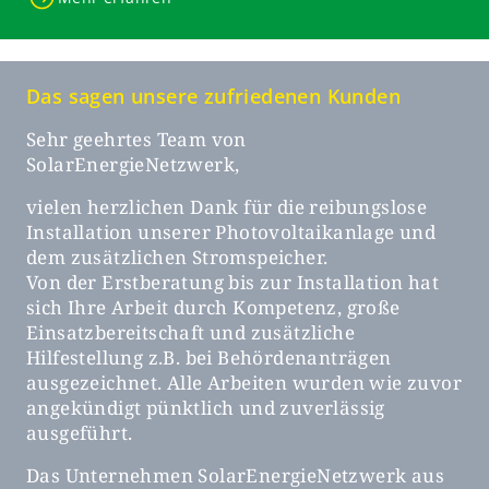
Das sagen unsere zufriedenen Kunden
,
Sehr geehrtes Team von
H
SolarEnergieNetzwerk,
l
v
z,
vielen herzlichen Dank für die reibungslose
k
ch
Installation unserer Photovoltaikanlage und
s
dem zusätzlichen Stromspeicher.
B
Von der Erstberatung bis zur Installation hat
ü
sich Ihre Arbeit durch Kompetenz, große
l
Einsatzbereitschaft und zusätzliche
g
Hilfestellung z.B. bei Behördenanträgen
H
ausgezeichnet. Alle Arbeiten wurden wie zuvor
g
n
angekündigt pünktlich und zuverlässig
P
ausgeführt.
z
ie
M
Das Unternehmen SolarEnergieNetzwerk aus