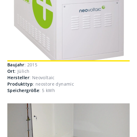
Baujahr
: 2015
Ort
: Jülich
Hersteller
: Neovoltaic
Produkttyp
: neostore dynamic
Speichergröße
: 5 kWh