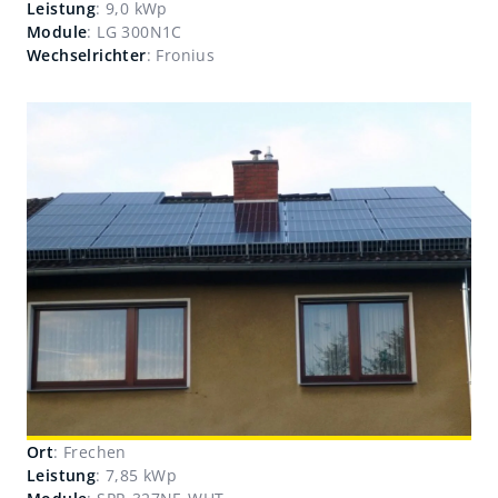
Leistung
: 9,0 kWp
Module
: LG 300N1C
Wechselrichter
: Fronius
Ort
: Frechen
Leistung
: 7,85 kWp