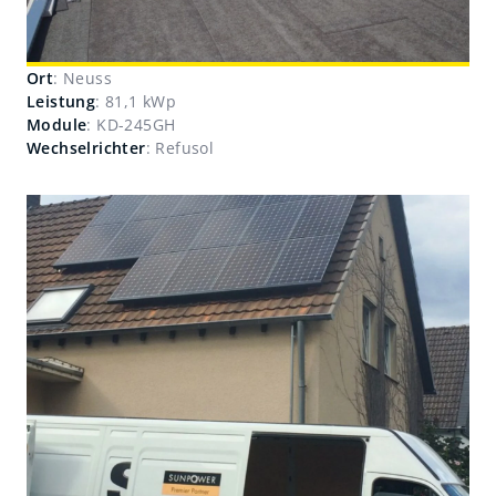
Ort
: Neuss
Leistung
: 81,1 kWp
Module
: KD-245GH
Wechselrichter
: Refusol