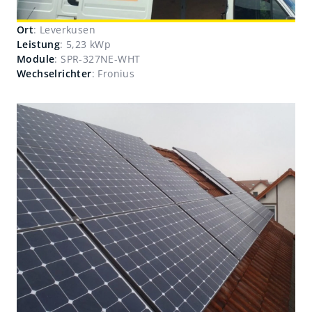
Ort
: Leverkusen
Leistung
: 5,23 kWp
Module
: SPR-327NE-WHT
Wechselrichter
: Fronius