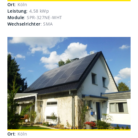
Ort
: Köln
Leistung
: 4,58 kWp
Module
: SPR-327NE-WHT
Wechselrichter
: SMA
Ort
: Köln