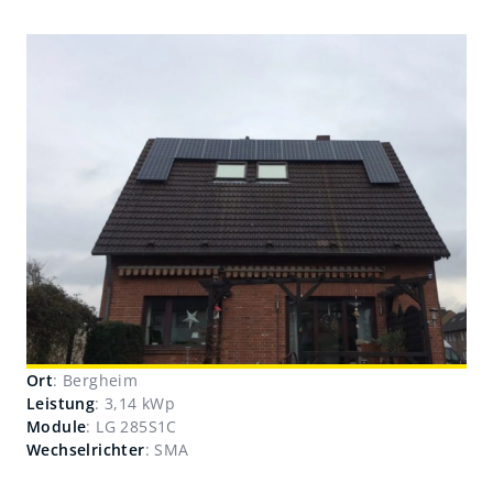
Ort
: Bergheim
Leistung
: 3,14 kWp
Module
: LG 285S1C
Wechselrichter
: SMA