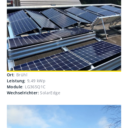
Ort
: Brühl
Leistung
: 9,49 kWp
Module
: LG365Q1C
Wechselrichter:
SolarEdge