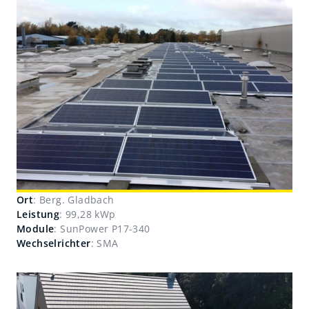
Ort
: Berg. Gladbach
Leistung
: 99,28 kWp
Module
: SunPower P17-340
Wechselrichter
: SMA