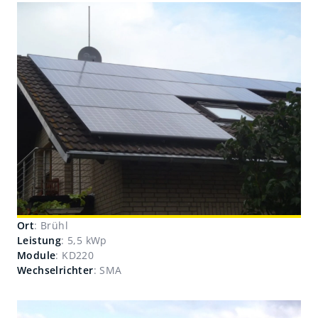
Ort
: Brühl
Leistung
: 5,5 kWp
Module
: KD220
Wechselrichter
: SMA