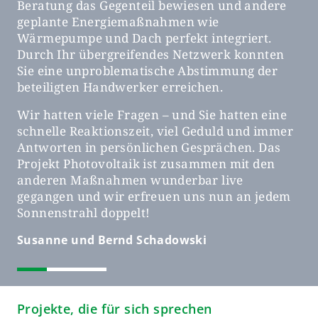
Beratung das Gegenteil bewiesen und andere
ü
geplante Energiemaßnahmen wie
l
Wärmepumpe und Dach perfekt integriert.
e
g
Durch Ihr übergreifendes Netzwerk konnten
H
Sie eine unproblematische Abstimmung der
g
beteiligten Handwerker erreichen.
P
z
Wir hatten viele Fragen – und Sie hatten eine
M
schnelle Reaktionszeit, viel Geduld und immer
Antworten in persönlichen Gesprächen. Das
R
Projekt Photovoltaik ist zusammen mit den
a
anderen Maßnahmen wunderbar live
gegangen und wir erfreuen uns nun an jedem
Sonnenstrahl doppelt!
Susanne und Bernd Schadowski
aus Jülich
Projekte, die für sich sprechen