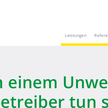
Leistungen
Refer
h einem Unwet
treiber tun s