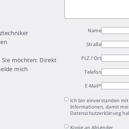
Name
ztechniker
ien
Straße
PLZ / Ort
e Sie möchten: Direkt
melde mich
Telefon
E-Mail
*
Einwilligung
*
Ich bin einverstanden mi
Informationen, damit mei
Datenschutzerklärung hab
Kopie an
Kopie an Absender